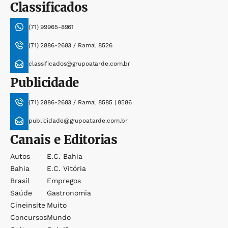
Classificados
(71) 99965-8961
(71) 2886-2683 / Ramal 8526
classificados@grupoatarde.com.br
Publicidade
(71) 2886-2683 / Ramal 8585 | 8586
publicidade@grupoatarde.com.br
Canais e Editorias
Autos
E.c. Bahia
Bahia
E.c. Vitória
Brasil
Empregos
Saúde
Gastronomia
Cineinsite
Muito
Concursos
Mundo