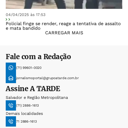
04/04/2025 às 17:53
Policial finge se render, reage a tentativa de assalto
e mata bandido
CARREGAR MAIS
Fale com a Redação
(71) 99601-0020
jornalismoportal@grupoatarde.com.br
Assine
A TARDE
Salvador e Região Metropolitana
(71) 2886-1613
Demais localidades
71 2886-1613