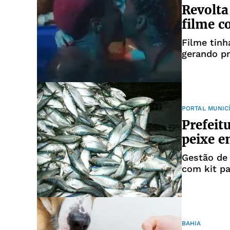
Revolta
filme c
Filme tinh
gerando pr
PORTAL MUNIC
Prefeit
peixe e
Gestão de
com kit p
BAHIA