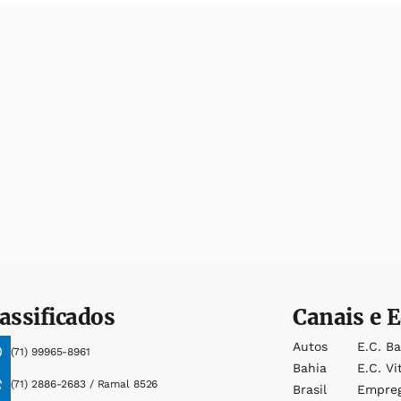
assificados
Canais e E
Autos
E.c. B
(71) 99965-8961
Bahia
E.c. Vi
(71) 2886-2683 / Ramal 8526
Brasil
Empre