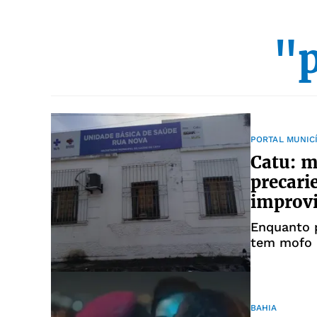
"p
PORTAL MUNIC
Catu: 
precari
improv
Enquanto p
tem mofo 
para cons
BAHIA