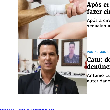
Após er
fazer c
Após a cir
sequelas 
incorreto 
PORTAL MUNIC
Catu: d
denúnci
Antonio L
autoridade
contra ca