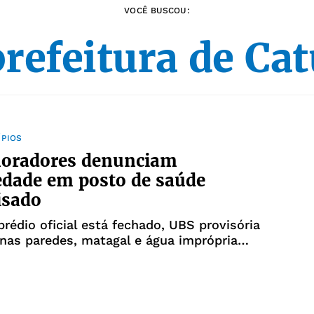
VOCÊ BUSCOU:
refeitura de Ca
ÍPIOS
moradores denunciam
edade em posto de saúde
isado
rédio oficial está fechado, UBS provisória
nas paredes, matagal e água imprópria
umo