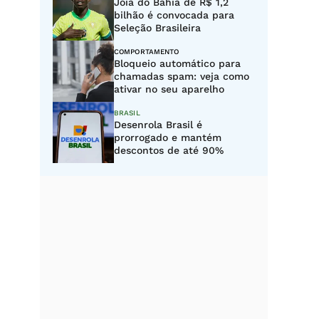
Joia do Bahia de R$ 1,2
bilhão é convocada para
Seleção Brasileira
COMPORTAMENTO
Bloqueio automático para
chamadas spam: veja como
ativar no seu aparelho
BRASIL
Desenrola Brasil é
prorrogado e mantém
descontos de até 90%