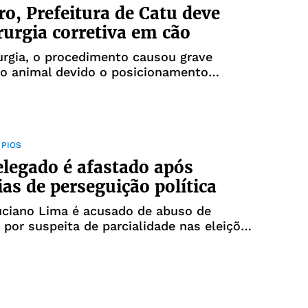
ro, Prefeitura de Catu deve
irurgia corretiva em cão
urgia, o procedimento causou grave
ao animal devido o posicionamento
do osso fraturado
ÍPIOS
elegado é afastado após
as de perseguição política
uciano Lima é acusado de abuso de
 por suspeita de parcialidade nas eleições
mpanha de Gera Requião