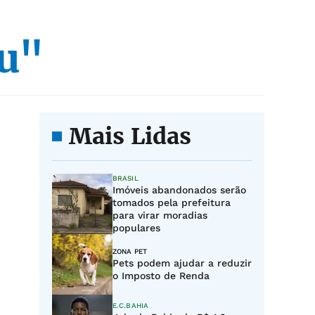
tu"
Mais Lidas
BRASIL
Imóveis abandonados serão
tomados pela prefeitura
para virar moradias
populares
ZONA PET
Pets podem ajudar a reduzir
o Imposto de Renda
E.C.BAHIA