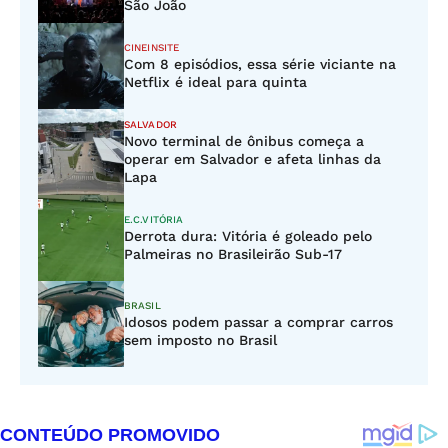
São João
CINEINSITE
Com 8 episódios, essa série viciante na
Netflix é ideal para quinta
SALVADOR
Novo terminal de ônibus começa a
operar em Salvador e afeta linhas da
Lapa
E.C.VITÓRIA
Derrota dura: Vitória é goleado pelo
Palmeiras no Brasileirão Sub-17
BRASIL
Idosos podem passar a comprar carros
sem imposto no Brasil