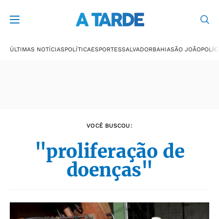
Últimas notícias
ÚLTIMAS NOTÍCIAS
POLÍTICA
ESPORTES
SALVADOR
BAHIA
SÃO JOÃO
POLÍC
VOCÊ BUSCOU:
"proliferação de
doenças"