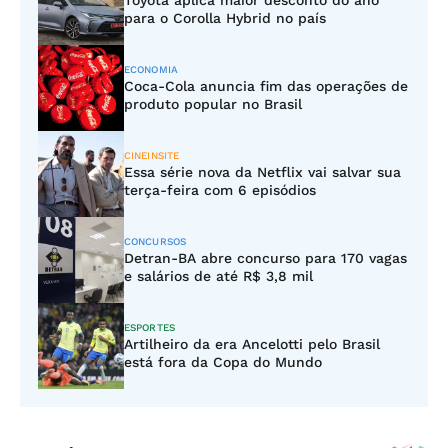
Toyota aplica maior desconto do ano
para o Corolla Hybrid no país
ECONOMIA
Coca-Cola anuncia fim das operações de
produto popular no Brasil
CINEINSITE
Essa série nova da Netflix vai salvar sua
terça-feira com 6 episódios
CONCURSOS
Detran-BA abre concurso para 170 vagas
e salários de até R$ 3,8 mil
ESPORTES
Artilheiro da era Ancelotti pelo Brasil
está fora da Copa do Mundo