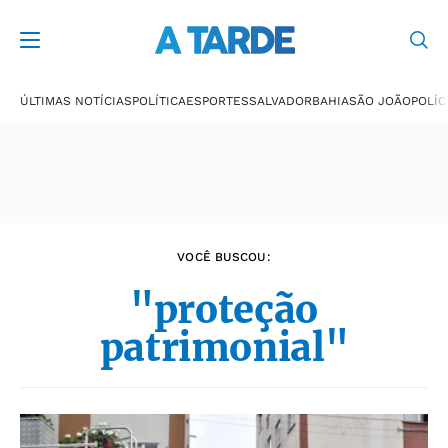
Últimas notícias
ÚLTIMAS NOTÍCIAS
POLÍTICA
ESPORTES
SALVADOR
BAHIA
SÃO JOÃO
POLÍC
VOCÊ BUSCOU:
"proteção
patrimonial"