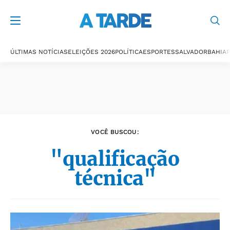
Últimas notícias
ÚLTIMAS NOTÍCIAS
ELEIÇÕES 2026
POLÍTICA
ESPORTES
SALVADOR
BAHIA
P
VOCÊ BUSCOU:
"qualificação
técnica"