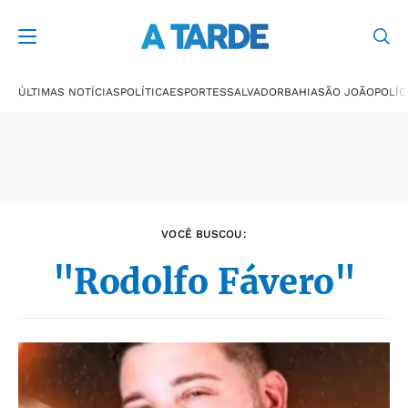
Últimas notícias
ÚLTIMAS NOTÍCIAS
POLÍTICA
ESPORTES
SALVADOR
BAHIA
SÃO JOÃO
POLÍC
VOCÊ BUSCOU:
"Rodolfo Fávero"