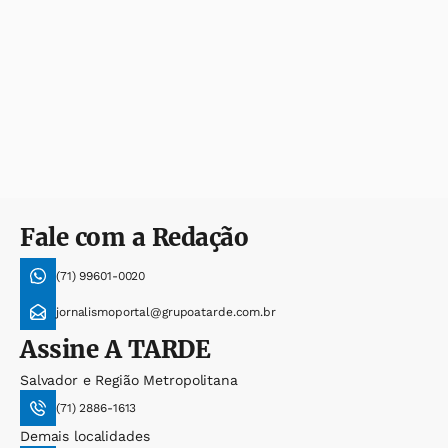
Fale com a Redação
(71) 99601-0020
jornalismoportal@grupoatarde.com.br
Assine
A TARDE
Salvador e Região Metropolitana
(71) 2886-1613
Demais localidades