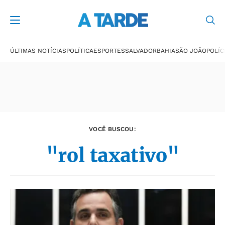
Últimas notícias
ÚLTIMAS NOTÍCIAS
POLÍTICA
ESPORTES
SALVADOR
BAHIA
SÃO JOÃO
POLÍC
VOCÊ BUSCOU:
"rol taxativo"