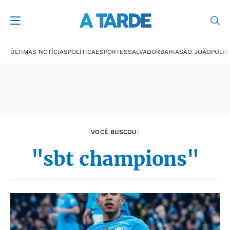
Últimas notícias
ÚLTIMAS NOTÍCIAS
POLÍTICA
ESPORTES
SALVADOR
BAHIA
SÃO JOÃO
POLÍC
VOCÊ BUSCOU:
"sbt champions"