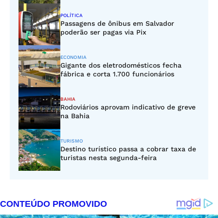
POLÍTICA
Passagens de ônibus em Salvador
poderão ser pagas via Pix
ECONOMIA
Gigante dos eletrodomésticos fecha
fábrica e corta 1.700 funcionários
BAHIA
Rodoviários aprovam indicativo de greve
na Bahia
TURISMO
Destino turístico passa a cobrar taxa de
turistas nesta segunda-feira