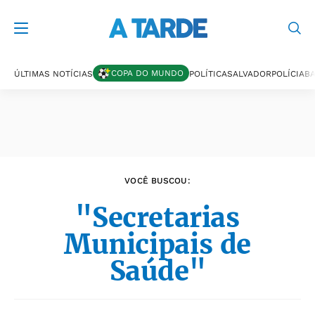
Últimas notícias
COPA DO MUNDO
ÚLTIMAS NOTÍCIAS
POLÍTICA
SALVADOR
POLÍCIA
BA
VOCÊ BUSCOU:
"Secretarias
Municipais de
Saúde"