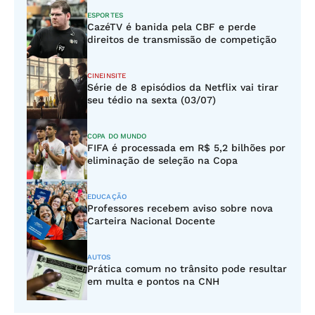
ESPORTES
CazéTV é banida pela CBF e perde
direitos de transmissão de competição
CINEINSITE
Série de 8 episódios da Netflix vai tirar
seu tédio na sexta (03/07)
COPA DO MUNDO
FIFA é processada em R$ 5,2 bilhões por
eliminação de seleção na Copa
EDUCAÇÃO
Professores recebem aviso sobre nova
Carteira Nacional Docente
AUTOS
Prática comum no trânsito pode resultar
em multa e pontos na CNH