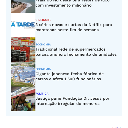
Praia do Nordeste terá resort de luxo
com investimento milionário
CINEINSITE
3 séries novas e curtas da Netflix para
maratonar neste fim de semana
ECONOMIA
Tradicional rede de supermercados
baiana anuncia fechamento de unidades
ECONOMIA
Gigante japonesa fecha fábrica de
carros e afeta 1.500 funcionários
POLÍTICA
Justiça pune Fundação Dr. Jesus por
internação irregular de menores