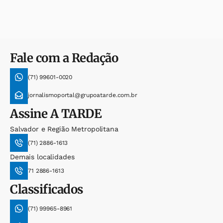
Fale com a Redação
(71) 99601-0020
jornalismoportal@grupoatarde.com.br
Assine
A TARDE
Salvador e Região Metropolitana
(71) 2886-1613
Demais localidades
71 2886-1613
Classificados
(71) 99965-8961