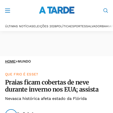
ÚLTIMAS NOTÍCIAS
ELEIÇÕES 2026
POLÍTICA
ESPORTES
SALVADOR
BAHIA
P
HOME
>
MUNDO
QUE FRIO É ESSE?
Praias ficam cobertas de neve
durante inverno nos EUA; assista
Nevasca histórica afeta estado da Flórida