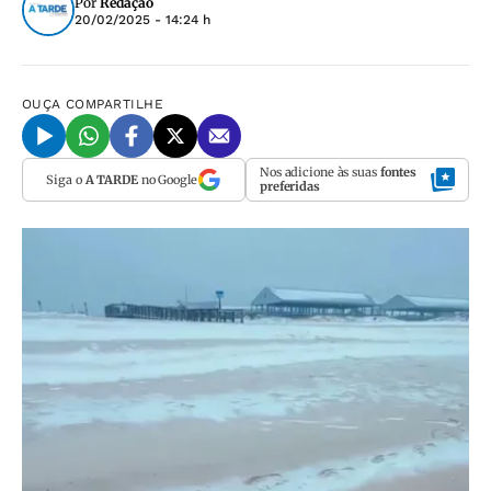
Por
Redação
20/02/2025 - 14:24 h
OUÇA
COMPARTILHE
Nos adicione às suas
fontes
Siga o
A TARDE
no Google
preferidas