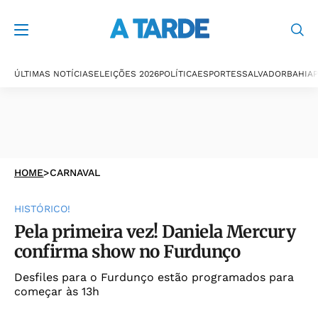
ÚLTIMAS NOTÍCIAS
ELEIÇÕES 2026
POLÍTICA
ESPORTES
SALVADOR
BAHIA
P
HOME
>
CARNAVAL
HISTÓRICO!
Pela primeira vez! Daniela Mercury
confirma show no Furdunço
Desfiles para o Furdunço estão programados para
começar às 13h