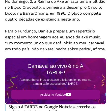
No domingo, 2, a Rainha do Axé arrasta uma multidão
no Bloco Crocodilo, o primeiro a descer pro Circuito
Dodô, na Barra/Ondina, em 1996. O bloco completa
quatro décadas de existência neste ano.
Para o Furdunço, Daniela prepara um repertório
especial em homenagem aos 40 anos da axé music.
“Um momento único que dará início ao meu carnaval
em todo país. Não deixarei pedra sobre pedra”, afirma.
Carnaval ao vivo é no
A
TARDE!
Acompanhe os trios, artistas e a folia em tempo real na
transmissão especial do A TARDE.
Assista no Youtube
Siga o A TARDE no
Google Notícias
e receba os