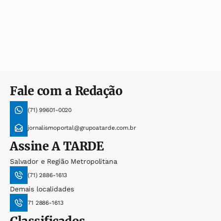
Fale com a Redação
(71) 99601-0020
jornalismoportal@grupoatarde.com.br
Assine
A TARDE
Salvador e Região Metropolitana
(71) 2886-1613
Demais localidades
71 2886-1613