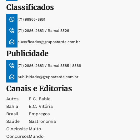
Classificados
(71) 99965-8961
(71) 2886-2683 / Ramal 8526
classificados@grupoatarde.com.br
Publicidade
(71) 2886-2683 / Ramal 8585 | 8586
publicidade@grupoatarde.com.br
Canais e Editorias
Autos
E.c. Bahia
Bahia
E.c. Vitória
Brasil
Empregos
Saúde
Gastronomia
Cineinsite
Muito
Concursos
Mundo