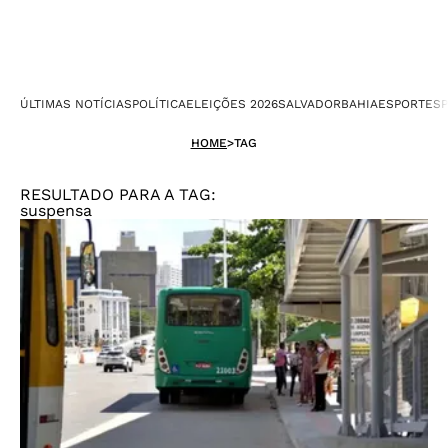
ÚLTIMAS NOTÍCIAS
POLÍTICA
ELEIÇÕES 2026
SALVADOR
BAHIA
ESPORTES
P
HOME
>
TAG
RESULTADO PARA A TAG:
suspensa