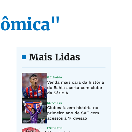
nômica"
Mais Lidas
E.C.BAHIA
Venda mais cara da história
do Bahia acerta com clube
da Série A
ESPORTES
Clubes fazem história no
primeiro ano de SAF com
acessos à 1ª divisão
ESPORTES