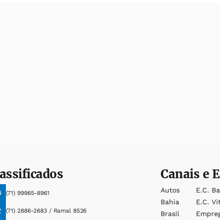
assificados
Canais e E
Autos
E.c. B
(71) 99965-8961
Bahia
E.c. Vi
(71) 2886-2683 / Ramal 8526
Brasil
Empre