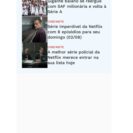
Gigante baiano se reergue
com SAF milionária e volta à
Série A
CINEINSITE
Série imperdível da Netflix
com 8 episódios para seu
domingo (02/08)
CINEINSITE
A melhor série policial da
Netflix merece entrar na
sua lista hoje