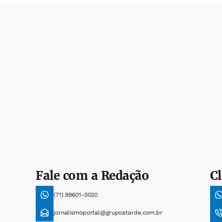
Fale com a Redação
Cl
(71) 99601-0020
jornalismoportal@grupoatarde.com.br