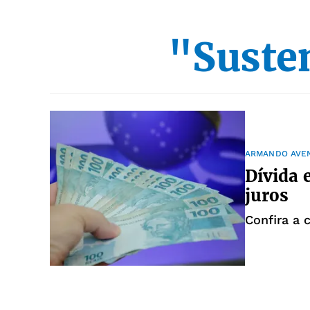
"Suste
ARMANDO AVE
Dívida e
juros
Confira a