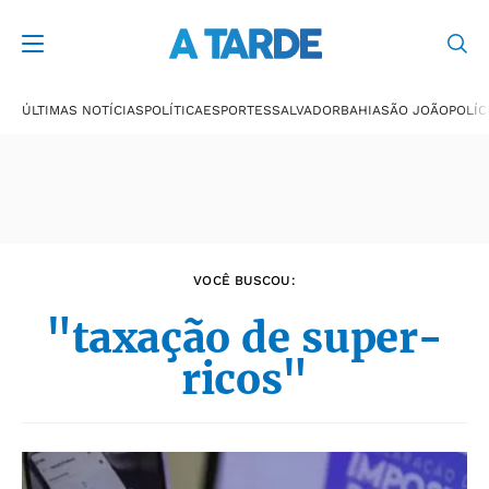
Últimas notícias
ÚLTIMAS NOTÍCIAS
POLÍTICA
ESPORTES
SALVADOR
BAHIA
SÃO JOÃO
POLÍC
VOCÊ BUSCOU:
"taxação de super-
ricos"