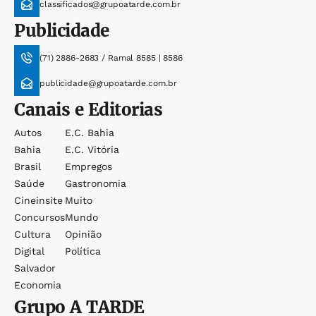
classificados@grupoatarde.com.br
Publicidade
(71) 2886-2683 / Ramal 8585 | 8586
publicidade@grupoatarde.com.br
Canais e Editorias
Autos
E.c. Bahia
Bahia
E.c. Vitória
Brasil
Empregos
Saúde
Gastronomia
Cineinsite
Muito
Concursos
Mundo
Cultura
Opinião
Digital
Política
Salvador
Economia
Grupo
A TARDE