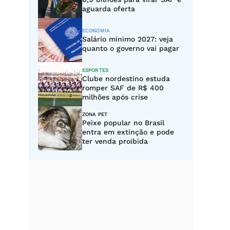
aguarda oferta
ECONOMIA
Salário mínimo 2027: veja
quanto o governo vai pagar
ESPORTES
Clube nordestino estuda
romper SAF de R$ 400
milhões após crise
ZONA PET
Peixe popular no Brasil
entra em extinção e pode
ter venda proibida