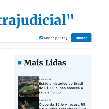
rajudicial"
Buscar por tag
Buscar
Mais Lidas
ESPORTES
Estádio histórico do Brasil
de R$ 1,5 bilhão começa a
ser demolido
ESPORTES
Clube da Série A recusa R$
6,9 bilhões para virar SAF e