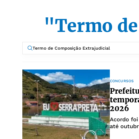
"Termo de 
CONCURSOS
Prefeit
tempor
2026
Acordo foi
até outub