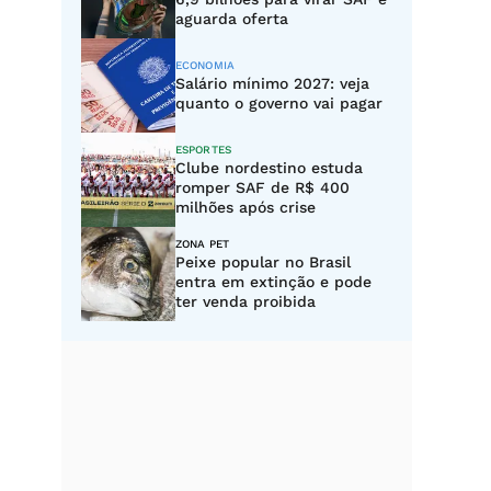
aguarda oferta
ECONOMIA
Salário mínimo 2027: veja
quanto o governo vai pagar
ESPORTES
Clube nordestino estuda
romper SAF de R$ 400
milhões após crise
ZONA PET
Peixe popular no Brasil
entra em extinção e pode
ter venda proibida