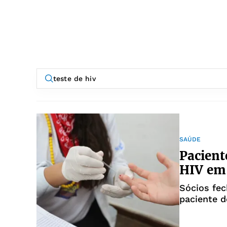
SAÚDE
Pacient
HIV em 
Sócios fe
paciente d
sentença