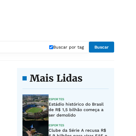
Buscar por tag
Buscar
Mais Lidas
ESPORTES
Estádio histórico do Brasil
de R$ 1,5 bilhão começa a
ser demolido
ESPORTES
Clube da Série A recusa R$
6,9 bilhões para virar SAF e