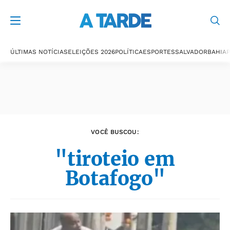
Últimas notícias
ÚLTIMAS NOTÍCIAS
ELEIÇÕES 2026
POLÍTICA
ESPORTES
SALVADOR
BAHIA
P
VOCÊ BUSCOU:
"tiroteio em
Botafogo"