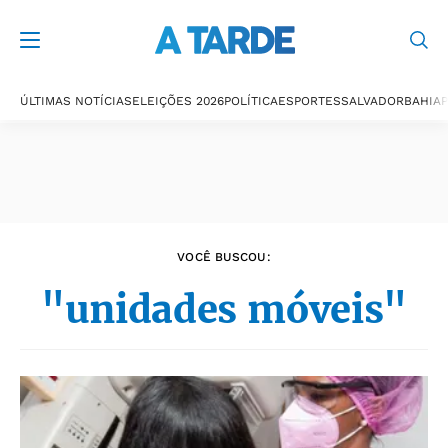
Últimas notícias
ÚLTIMAS NOTÍCIAS
ELEIÇÕES 2026
POLÍTICA
ESPORTES
SALVADOR
BAHIA
P
VOCÊ BUSCOU:
"unidades móveis"