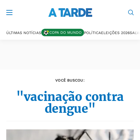
Últimas notícias
COPA DO MUNDO
ÚLTIMAS NOTÍCIAS
POLÍTICA
ELEIÇÕES 2026
SALV
VOCÊ BUSCOU:
"vacinação contra
dengue"