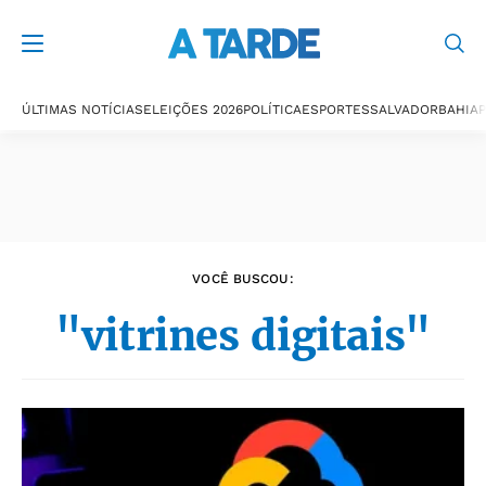
Últimas notícias
ÚLTIMAS NOTÍCIAS
ELEIÇÕES 2026
POLÍTICA
ESPORTES
SALVADOR
BAHIA
P
VOCÊ BUSCOU:
"vitrines digitais"