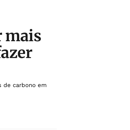
r mais
fazer
es de carbono em