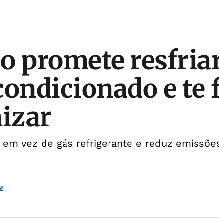
o promete resfria
condicionado e te 
izar
a em vez de gás refrigerante e reduz emissõ
z