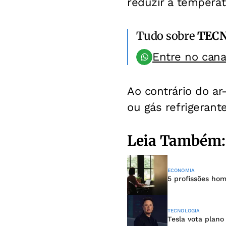
reduzir a temperat
Tudo sobre
TEC
Entre no can
Ao contrário do ar
ou gás refrigerant
Leia Também:
ECONOMIA
5 profissões hom
TECNOLOGIA
Tesla vota plano