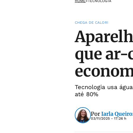
HOME
>
TECNOLOGIA
CHEGA DE CALOR!
Aparelh
que ar-
econom
Tecnologia usa águ
até 80%
Por
Iarla Queiro
03/11/2025 - 17:26 h