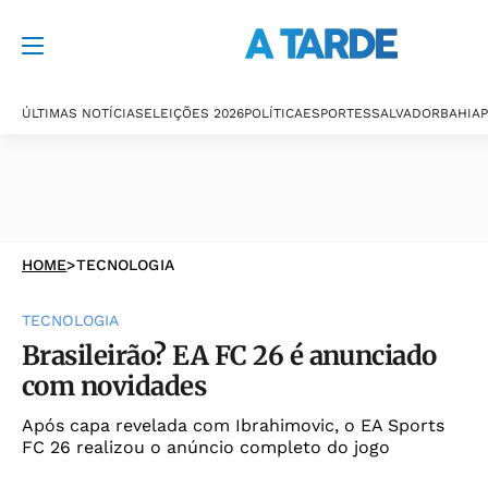
ÚLTIMAS NOTÍCIAS
ELEIÇÕES 2026
POLÍTICA
ESPORTES
SALVADOR
BAHIA
P
HOME
>
TECNOLOGIA
TECNOLOGIA
Brasileirão? EA FC 26 é anunciado
com novidades
Após capa revelada com Ibrahimovic, o EA Sports
FC 26 realizou o anúncio completo do jogo