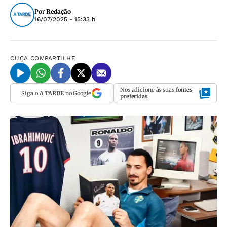
Por
Redação
16/07/2025 - 15:33 h
OUÇA
COMPARTILHE
Nos adicione às suas
fontes
Siga o
A TARDE
no Google
preferidas