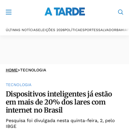
ÚLTIMAS NOTÍCIAS
ELEIÇÕES 2026
POLÍTICA
ESPORTES
SALVADOR
BAHIA
P
HOME
>
TECNOLOGIA
TECNOLOGIA
Dispositivos inteligentes já estão
em mais de 20% dos lares com
internet no Brasil
Pesquisa foi divulgada nesta quinta-feira, 2, pelo
IBGE