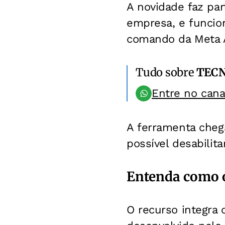
A novidade faz pa
empresa, e funci
comando da Meta A
Tudo sobre
TEC
Entre no can
A ferramenta cheg
possível desabilit
Entenda como o
O recurso integra