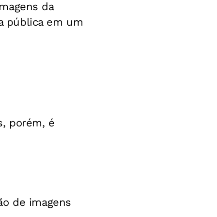
imagens da
a pública em um
s, porém, é
ção de imagens