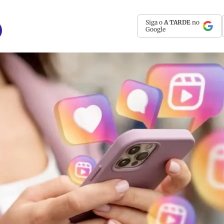
Siga o
A TARDE
no
Google