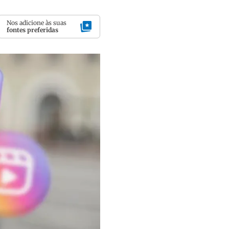
Nos adicione às suas
fontes preferidas