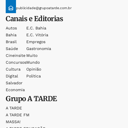
publicidade@grupoatarde.com.br
Canais e Editorias
Autos
E.c. Bahia
Bahia
E.c. Vitória
Brasil
Empregos
Saúde
Gastronomia
Cineinsite
Muito
Concursos
Mundo
Cultura
Opinião
Digital
Política
Salvador
Economia
Grupo
A TARDE
A TARDE
A TARDE FM
MASSA!