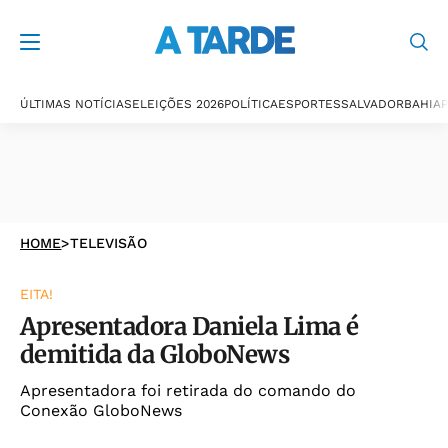
ÚLTIMAS NOTÍCIAS
ELEIÇÕES 2026
POLÍTICA
ESPORTES
SALVADOR
BAHIA
P
HOME
>
TELEVISÃO
EITA!
Apresentadora Daniela Lima é
demitida da GloboNews
Apresentadora foi retirada do comando do
Conexão GloboNews