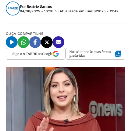
Por
Beatriz Santos
04/08/2025 - 10:38 h
| Atualizada em
04/08/2025 - 12:42
OUÇA
COMPARTILHE
Nos adicione às suas
fontes
Siga o
A TARDE
no Google
preferidas