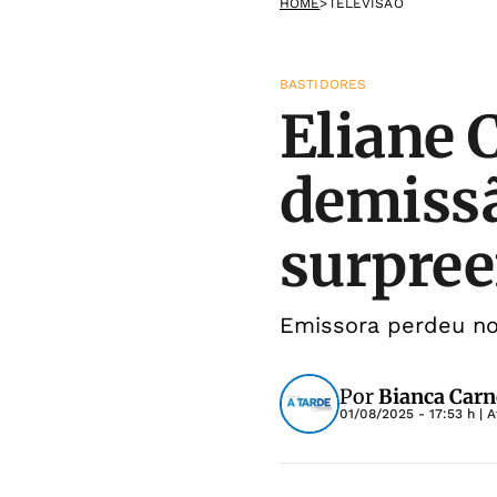
HOME
>
TELEVISÃO
BASTIDORES
Eliane 
demissã
surpree
Emissora perdeu n
Por
Bianca Carn
01/08/2025 - 17:53 h
| A