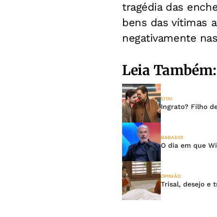
tragédia das ench
bens das vítimas a
negativamente nas 
Leia Também:
EITA!
Ingrato? Filho d
BABADO!
O dia em que Wil
OPINIÃO
Trisal, desejo e 