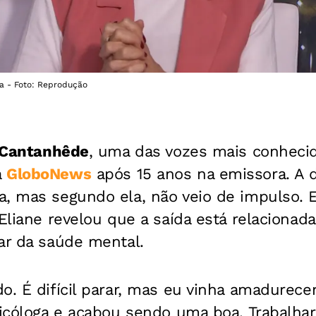
a - Foto: Reprodução
 Cantanhêde
, uma das vozes mais conheci
a
GloboNews
após 15 anos na emissora. A 
a, mas segundo ela, não veio de impulso. E
 Eliane revelou que a saída está relacionad
ar da saúde mental.
o. É difícil parar, mas eu vinha amadurecend
psicóloga e acabou sendo uma boa. Trabalha