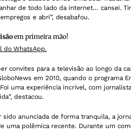
panhar de todo lado da internet… cansei. T
empregos e abri”, desabafou.
isão
em primeira mão!
al do WhatsApp.
 convites para a televisão ao longo da car
 GloboNews em 2010, quando o programa E
Foi uma experiência incrível, com jornalist
ida”, destacou.
r sido anunciada de forma tranquila, a jor
de uma polêmica recente. Durante um come