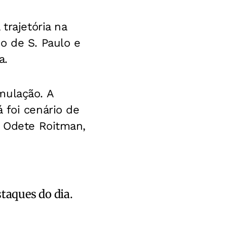
trajetória na
o de S. Paulo e
a.
mulação. A
 foi cenário de
e Odete Roitman,
staques do dia.