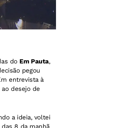
das do
Em Pauta
,
decisão pegou
m entrevista à
a ao desejo de
o a ideia, voltei
r das 8 da manhã