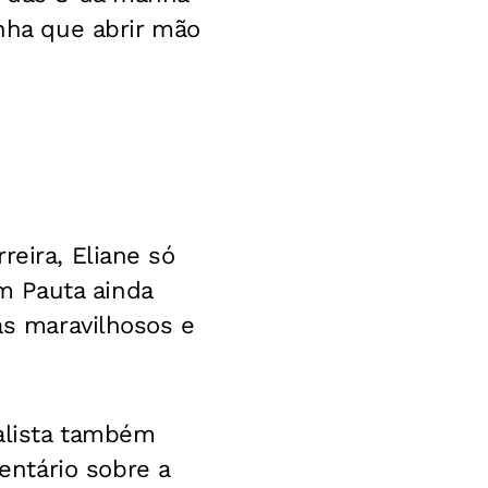
inha que abrir mão
reira, Eliane só
m Pauta ainda
as maravilhosos e
nalista também
ntário sobre a