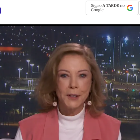
Siga o
A TARDE
no
Google