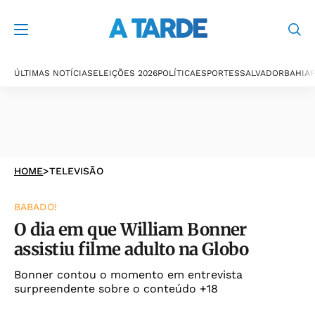
ÚLTIMAS NOTÍCIAS
ELEIÇÕES 2026
POLÍTICA
ESPORTES
SALVADOR
BAHIA
P
HOME
>
TELEVISÃO
BABADO!
O dia em que William Bonner
assistiu filme adulto na Globo
Bonner contou o momento em entrevista
surpreendente sobre o conteúdo +18