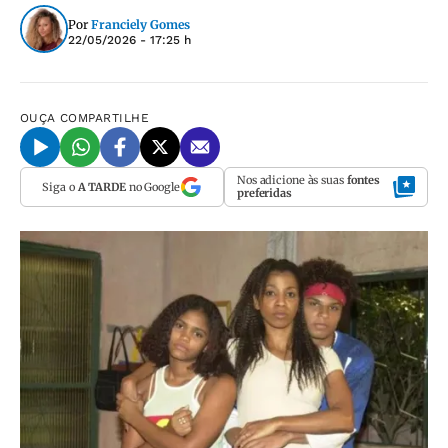
Por
Franciely Gomes
22/05/2026 - 17:25 h
OUÇA
COMPARTILHE
Nos adicione às suas
fontes
Siga o
A TARDE
no Google
preferidas