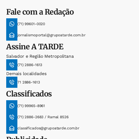
Fale com a Redação
(71) 99601-0020
jornalismoportal@grupoatarde.com.br
Assine
A TARDE
Salvador e Região Metropolitana
(71) 2886-1613
Demais localidades
71 2886-1613
Classificados
(71) 99965-8961
(71) 2886-2683 / Ramal 8526
classificados@grupoatarde.com.br