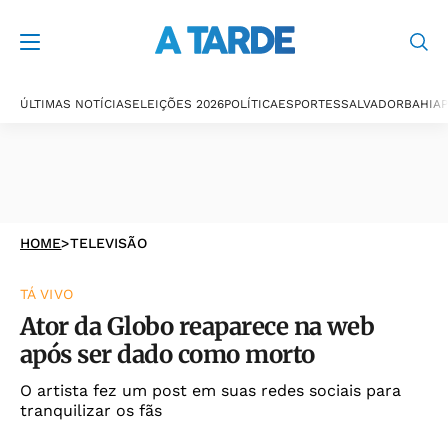
ÚLTIMAS NOTÍCIAS
ELEIÇÕES 2026
POLÍTICA
ESPORTES
SALVADOR
BAHIA
P
HOME
>
TELEVISÃO
TÁ VIVO
Ator da Globo reaparece na web
após ser dado como morto
O artista fez um post em suas redes sociais para
tranquilizar os fãs