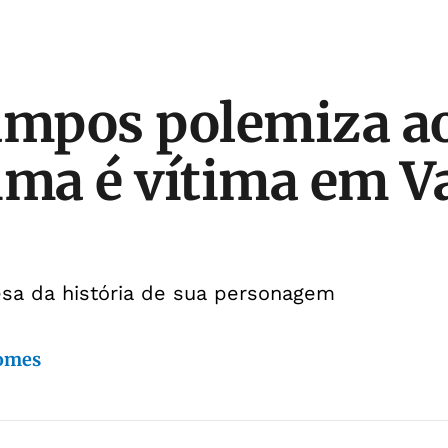
ampos polemiza ao
ima é vítima em V
esa da história de sua personagem
Gomes