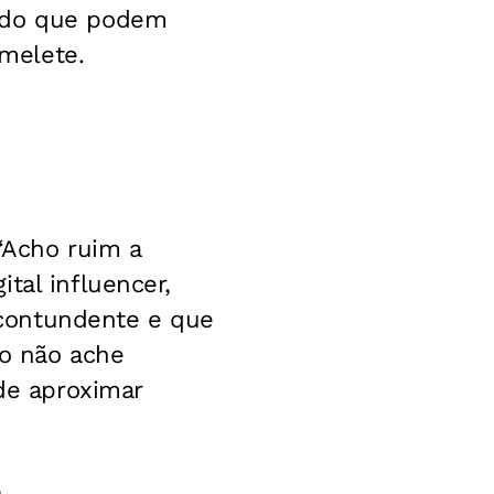
ando que podem
Omelete.
“Acho ruim a
tal influencer,
contundente e que
ro não ache
 de aproximar