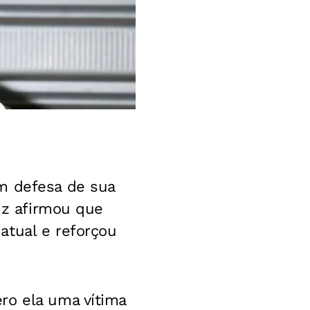
m defesa de sua
riz afirmou que
atual e reforçou
ro ela uma vítima