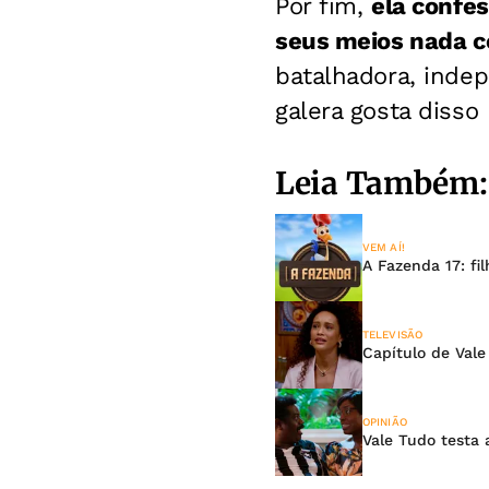
Por fim,
ela confe
seus meios nada co
batalhadora, indep
galera gosta disso 
Leia Também:
VEM AÍ!
A Fazenda 17: fi
TELEVISÃO
Capítulo de Vale
OPINIÃO
Vale Tudo testa 