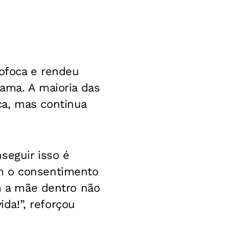
fofoca e rendeu
rama. A maioria das
ca, mas continua
seguir isso é
em o consentimento
om a mãe dentro não
da!”, reforçou