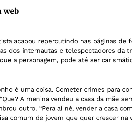
a web
tista acabou repercutindo nas páginas de 
cas dos internautas e telespectadores da t
que a personagem, pode até ser carismáti
onho é uma coisa. Cometer crimes para con
. “Que? A menina vendeu a casa da mãe s
embrou outro. “Pera aí né, vender a casa c
sa comum de jovem que quer crescer na vi