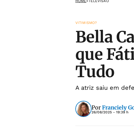
HOME
>
TELEVISÃO
VITIMISMO?
Bella C
que Fát
Tudo
A atriz saiu em def
Por
Franciely 
26/08/2025 - 19:39 h