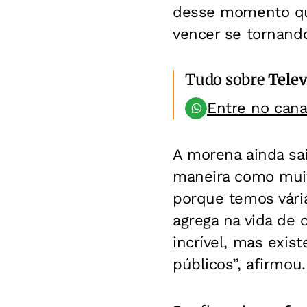
desse momento que
vencer se tornando 
Tudo sobre
Telev
Entre no can
A morena ainda sai
maneira como muita
porque temos vári
agrega na vida de 
incrível, mas exis
públicos”, afirmou.