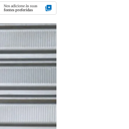
Nos adicione às suas
fontes preferidas