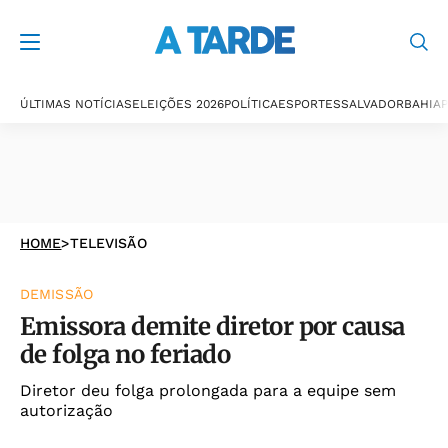
ÚLTIMAS NOTÍCIAS
ELEIÇÕES 2026
POLÍTICA
ESPORTES
SALVADOR
BAHIA
P
HOME
>
TELEVISÃO
DEMISSÃO
Emissora demite diretor por causa
de folga no feriado
Diretor deu folga prolongada para a equipe sem
autorização