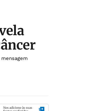
vela
câncer
ma mensagem
Nos adicione às suas