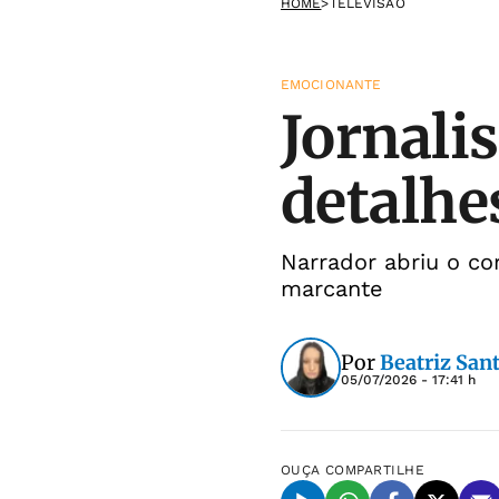
HOME
>
TELEVISÃO
EMOCIONANTE
Jornali
detalhe
Narrador abriu o c
marcante
Por
Beatriz San
05/07/2026 - 17:41 h
OUÇA
COMPARTILHE