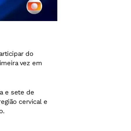
rticipar do
imeira vez em
a e sete de
egião cervical e
o.