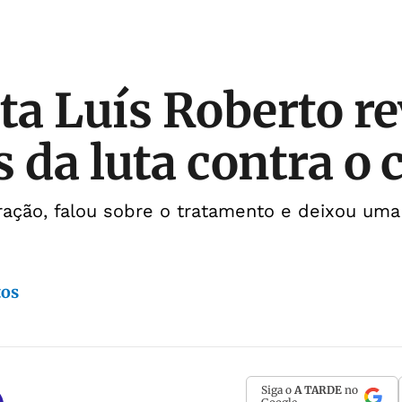
sta Luís Roberto re
s da luta contra o 
oração, falou sobre o tratamento e deixou u
tos
Siga o
A TARDE
no