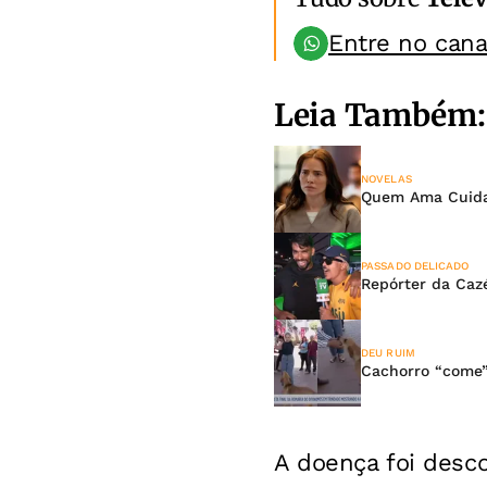
Entre no can
Leia Também:
NOVELAS
Quem Ama Cuida:
PASSADO DELICADO
Repórter da Caz
DEU RUIM
Cachorro “come”
A doença foi desc