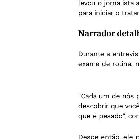
levou o jornalista
para iniciar o trat
Narrador detal
Durante a entrevi
exame de rotina,
"Cada um de nós p
descobrir que voc
que é pesado", co
Desde então, ele 