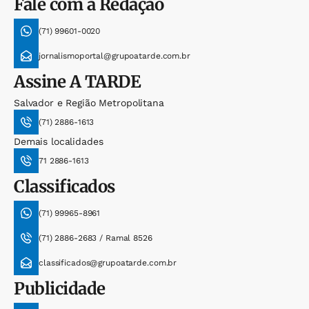
Fale com a Redação
(71) 99601-0020
jornalismoportal@grupoatarde.com.br
Assine
A TARDE
Salvador e Região Metropolitana
(71) 2886-1613
Demais localidades
71 2886-1613
Classificados
(71) 99965-8961
(71) 2886-2683 / Ramal 8526
classificados@grupoatarde.com.br
Publicidade