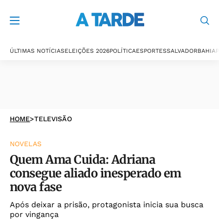
ÚLTIMAS NOTÍCIAS
ELEIÇÕES 2026
POLÍTICA
ESPORTES
SALVADOR
BAHIA
P
HOME
>
TELEVISÃO
NOVELAS
Quem Ama Cuida: Adriana
consegue aliado inesperado em
nova fase
Após deixar a prisão, protagonista inicia sua busca
por vingança