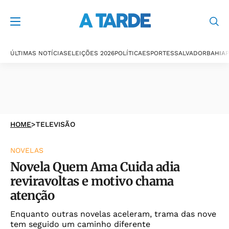
ÚLTIMAS NOTÍCIAS
ELEIÇÕES 2026
POLÍTICA
ESPORTES
SALVADOR
BAHIA
P
HOME
>
TELEVISÃO
NOVELAS
Novela Quem Ama Cuida adia
reviravoltas e motivo chama
atenção
Enquanto outras novelas aceleram, trama das nove
tem seguido um caminho diferente