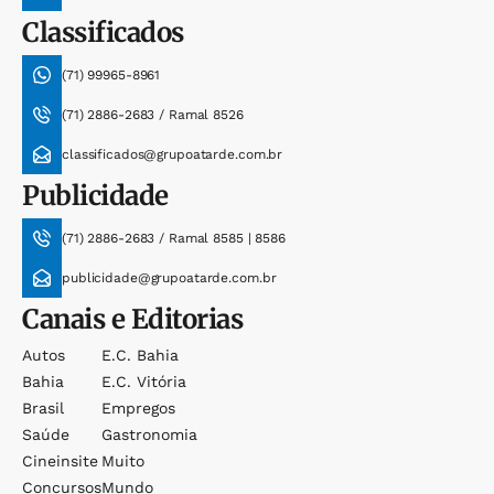
Classificados
(71) 99965-8961
(71) 2886-2683 / Ramal 8526
classificados@grupoatarde.com.br
Publicidade
(71) 2886-2683 / Ramal 8585 | 8586
publicidade@grupoatarde.com.br
Canais e Editorias
Autos
E.c. Bahia
Bahia
E.c. Vitória
Brasil
Empregos
Saúde
Gastronomia
Cineinsite
Muito
Concursos
Mundo