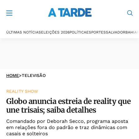
ÚLTIMAS NOTÍCIAS
ELEIÇÕES 2026
POLÍTICA
ESPORTES
SALVADOR
BAHIA
P
HOME
>
TELEVISÃO
REALITY SHOW
Globo anuncia estreia de reality que
une trisais; saiba detalhes
Comandado por Deborah Secco, programa aposta
em relações fora do padrão e traz dinâmicas com
casais e solteiros