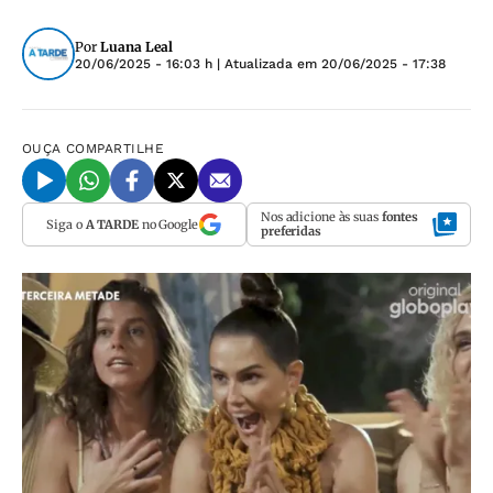
Por
Luana Leal
20/06/2025 - 16:03 h
| Atualizada em
20/06/2025 - 17:38
OUÇA
COMPARTILHE
Nos adicione às suas
fontes
Siga o
A TARDE
no Google
preferidas