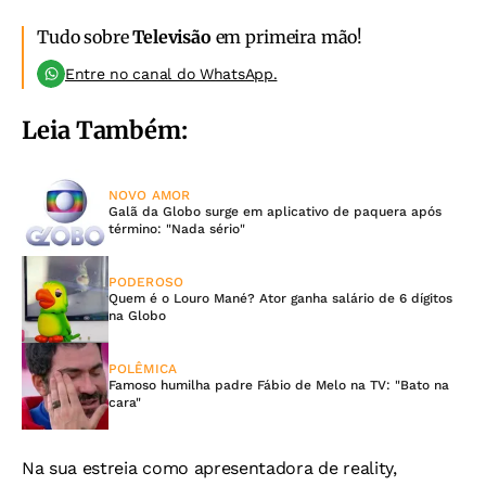
Tudo sobre
Televisão
em primeira mão!
Entre no canal do WhatsApp.
Leia Também:
NOVO AMOR
Galã da Globo surge em aplicativo de paquera após
término: "Nada sério"
PODEROSO
Quem é o Louro Mané? Ator ganha salário de 6 dígitos
na Globo
POLÊMICA
Famoso humilha padre Fábio de Melo na TV: "Bato na
cara"
Na sua estreia como apresentadora de reality,