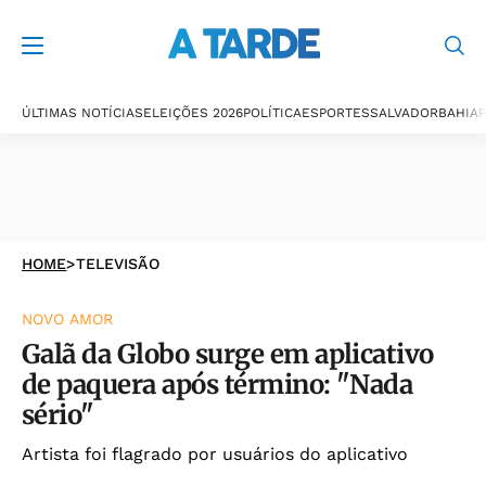
ÚLTIMAS NOTÍCIAS
ELEIÇÕES 2026
POLÍTICA
ESPORTES
SALVADOR
BAHIA
P
HOME
>
TELEVISÃO
NOVO AMOR
Galã da Globo surge em aplicativo
de paquera após término: "Nada
sério"
Artista foi flagrado por usuários do aplicativo