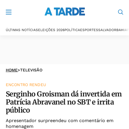
ÚLTIMAS NOTÍCIAS
ELEIÇÕES 2026
POLÍTICA
ESPORTES
SALVADOR
BAHIA
P
HOME
>
TELEVISÃO
ENCONTRO RENDEU
Serginho Groisman dá invertida em
Patrícia Abravanel no SBT e irrita
público
Apresentador surpreendeu com comentário em
homenagem