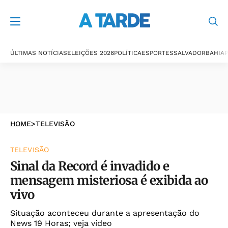
ÚLTIMAS NOTÍCIAS
ELEIÇÕES 2026
POLÍTICA
ESPORTES
SALVADOR
BAHIA
P
HOME
>
TELEVISÃO
TELEVISÃO
Sinal da Record é invadido e
mensagem misteriosa é exibida ao
vivo
Situação aconteceu durante a apresentação do
News 19 Horas; veja vídeo