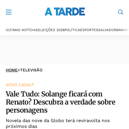
ÚLTIMAS NOTÍCIAS
ELEIÇÕES 2026
POLÍTICA
ESPORTES
SALVADOR
BAHIA
P
HOME
>
TELEVISÃO
NOVO CASAL?
Vale Tudo: Solange ficará com
Renato? Descubra a verdade sobre
personagens
Novela das nove da Globo terá reviravolta nos
próximos dias