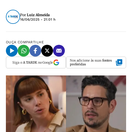
Por
Luiz Almeida
16/06/2025 - 21:01 h
OUÇA
COMPARTILHE
Nos adicione às suas
fontes
Siga o
A TARDE
no Google
preferidas