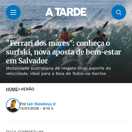
VERÃO SALVADOR
"Ferrari dos mares": conheça o
surfski, nova aposta de bem-estar
em Salvador
Modalidade australiana de resgate virou esporte de
velocidade, ideal para a Baía de Todos-os-Santos
HOME
>
VERÃO
Por
Jair Mendonça Jr
13/01/2026 - 8:10 h
OUÇA
COMPARTILHE