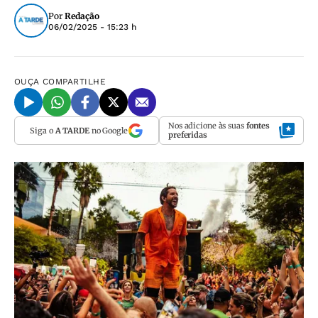
Por
Redação
06/02/2025 - 15:23 h
OUÇA
COMPARTILHE
Nos adicione às suas
fontes
Siga o
A TARDE
no Google
preferidas