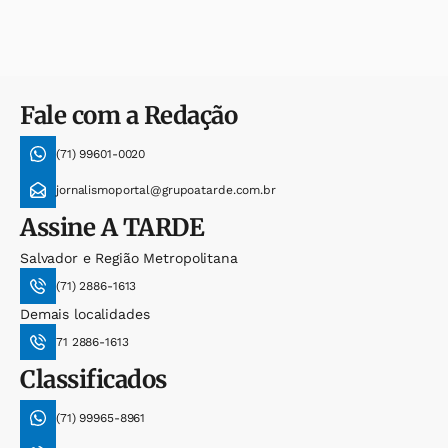
Fale com a Redação
(71) 99601-0020
jornalismoportal@grupoatarde.com.br
Assine
A TARDE
Salvador e Região Metropolitana
(71) 2886-1613
Demais localidades
71 2886-1613
Classificados
(71) 99965-8961