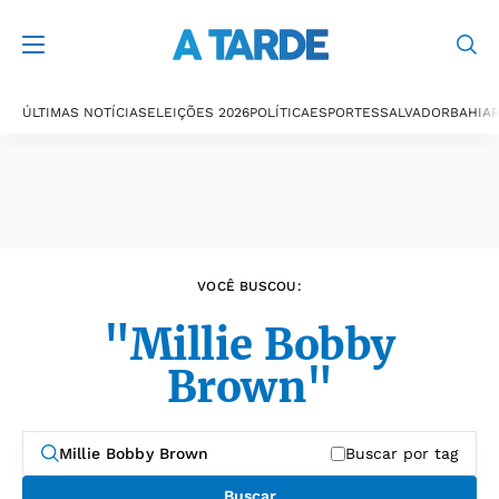
Últimas notícias
ÚLTIMAS NOTÍCIAS
ELEIÇÕES 2026
POLÍTICA
ESPORTES
SALVADOR
BAHIA
P
VOCÊ BUSCOU:
"Millie Bobby
Brown"
Buscar por tag
Buscar