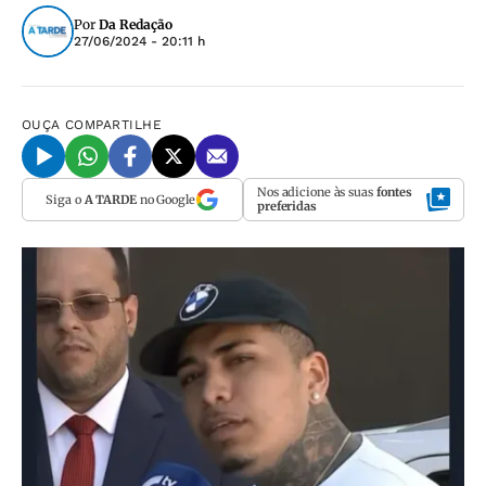
Por
Da Redação
27/06/2024 - 20:11 h
OUÇA
COMPARTILHE
Nos adicione às suas
fontes
Siga o
A TARDE
no Google
preferidas