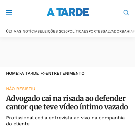
ÚLTIMAS NOTÍCIAS
ELEIÇÕES 2026
POLÍTICA
ESPORTES
SALVADOR
BAHIA
P
HOME
>
A TARDE +
>
ENTRETENIMENTO
NÃO RESISTIU
Advogado cai na risada ao defender
cantor que teve vídeo íntimo vazado
Profissional cedia entrevista ao vivo na companhia
do cliente