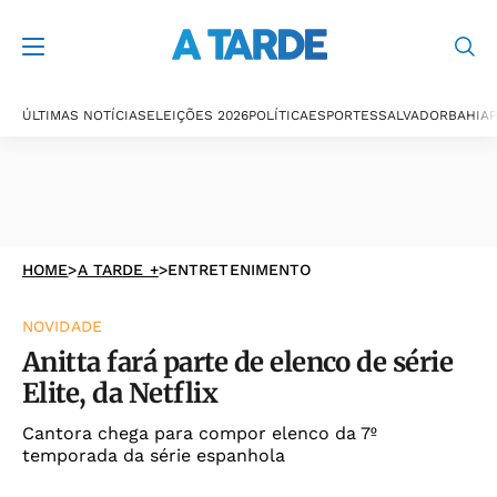
ÚLTIMAS NOTÍCIAS
ELEIÇÕES 2026
POLÍTICA
ESPORTES
SALVADOR
BAHIA
P
HOME
>
A TARDE +
>
ENTRETENIMENTO
NOVIDADE
Anitta fará parte de elenco de série
Elite, da Netflix
Cantora chega para compor elenco da 7º
temporada da série espanhola