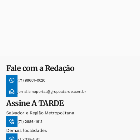
Fale com a Redação
(71) 99601-0020
jornalismoportal@grupoatarde.com.br
Assine
A TARDE
Salvador e Região Metropolitana
(71) 2886-1613
Demais localidades
71 2886-1613