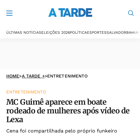
ÚLTIMAS NOTÍCIAS
ELEIÇÕES 2026
POLÍTICA
ESPORTES
SALVADOR
BAHIA
P
HOME
>
A TARDE +
>
ENTRETENIMENTO
ENTRETENIMENTO
MC Guimê aparece em boate
rodeado de mulheres após vídeo de
Lexa
Cena foi compartilhada pelo próprio funkeiro