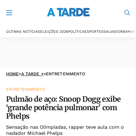
ÚLTIMAS NOTÍCIAS
ELEIÇÕES 2026
POLÍTICA
ESPORTES
SALVADOR
BAHIA
P
HOME
>
A TARDE +
>
ENTRETENIMENTO
ENTRETENIMENTO
Pulmão de aço: Snoop Dogg exibe
‘grande potência pulmonar' com
Phelps
Sensação nas Olimpíadas, rapper teve aula com o
nadador Michael Phelps