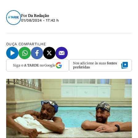
Por
Da Redação
01/08/2024 - 17:42 h
OUÇA
COMPARTILHE
Nos adicione às suas
fontes
Siga o
A TARDE
no Google
preferidas