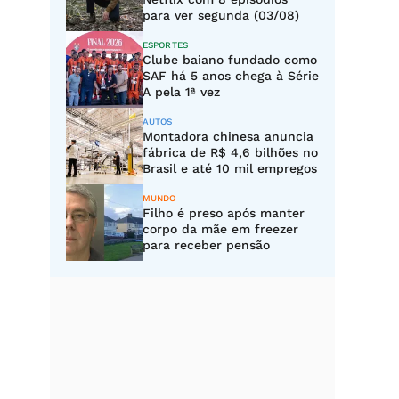
para ver segunda (03/08)
ESPORTES
Clube baiano fundado como
SAF há 5 anos chega à Série
A pela 1ª vez
AUTOS
Montadora chinesa anuncia
fábrica de R$ 4,6 bilhões no
Brasil e até 10 mil empregos
MUNDO
Filho é preso após manter
corpo da mãe em freezer
para receber pensão