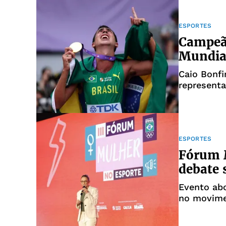
ESPORTES
Campeão
Mundial
Caio Bonfi
representa
ESPORTES
Fórum 
debate 
Evento abo
no movimen
mulher no