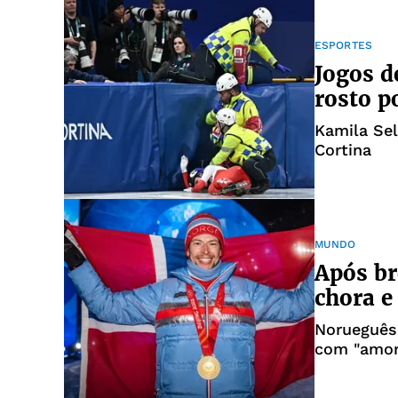
ESPORTES
Jogos d
rosto p
Kamila Sel
Cortina
MUNDO
Após br
chora e
Norueguês
com "amor