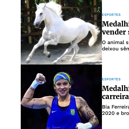
ESPORTES
Medalhi
vender 
O animal 
deixou sê
ESPORTES
Medalhi
carreir
Bia Ferrei
2020 e br