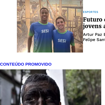
ESPORTES
Futuro 
jovens 
Artur Paz 
Felipe San
Atleta do 