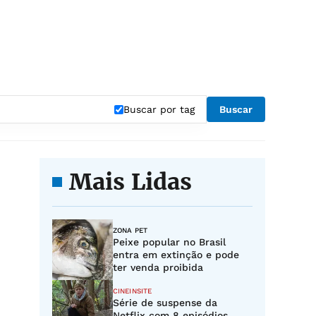
Buscar por tag
Buscar
Mais Lidas
ZONA PET
Peixe popular no Brasil
entra em extinção e pode
ter venda proibida
CINEINSITE
Série de suspense da
Netflix com 8 episódios