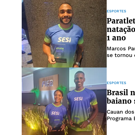
ESPORTES
Paratle
natação
1 ano
Marcos Pau
se tornou
ESPORTES
Brasil 
baiano 
Cauan dos 
Programa B