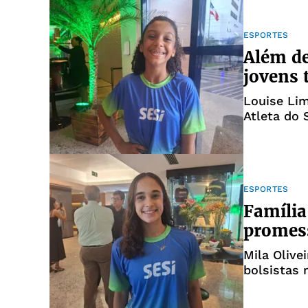
ESPORTES
Além de
jovens 
Louise Lim
Atleta do 
ESPORTES
Família
promess
Mila Olive
bolsistas 