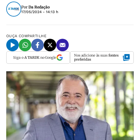
Por
Da Redação
17/05/2024 - 14:13 h
OUÇA
COMPARTILHE
Nos adicione às suas
fontes
Siga o
A TARDE
no Google
preferidas