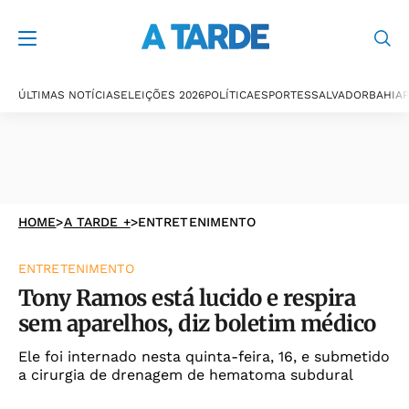
ÚLTIMAS NOTÍCIAS
ELEIÇÕES 2026
POLÍTICA
ESPORTES
SALVADOR
BAHIA
P
HOME
>
A TARDE +
>
ENTRETENIMENTO
ENTRETENIMENTO
Tony Ramos está lucido e respira
sem aparelhos, diz boletim médico
Ele foi internado nesta quinta-feira, 16, e submetido
a cirurgia de drenagem de hematoma subdural